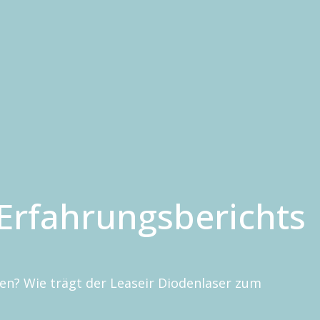
ics
ics
Hair removal
Cryosurgery
Hair removal
CryoPen
Human medicine
n
Veterinary
n
 Erfahrungsberichts
l
en? Wie trägt der Leaseir Diodenlaser zum