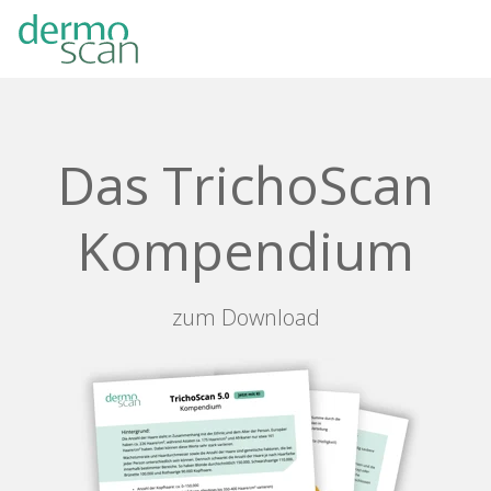
Skip
to
the
main
content.
Das TrichoScan
Kompendium
zum Download