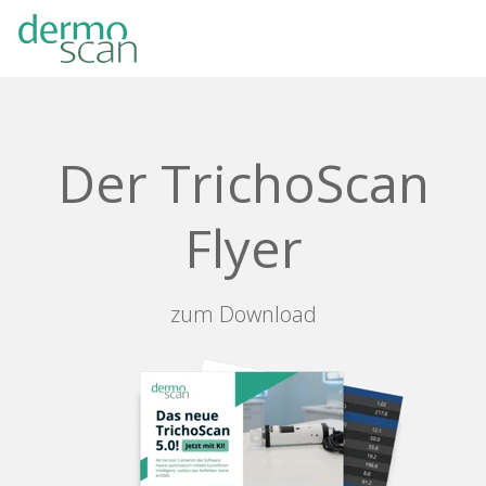
Skip
to
the
main
content.
Der TrichoScan
Flyer
zum Download